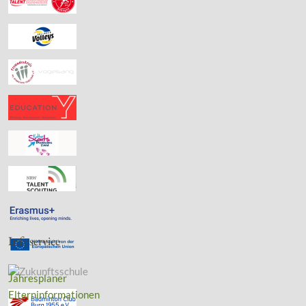
Infoservice
Jahresplaner
Elterninformationen